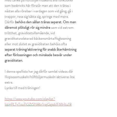
Med tanke på höftböjarmuskelns alla funktioner 
som beskrivits här förstår man att den tränas i 
nästan alla rörelser i vardagen som vid gång, gå i 
trappor, resa sig/sätta sig, springa med mera.
Därför 
behövs den sällan tränas separat. Om man 
däremot plötsligt rör sig mindre
 som vid extrem 
trötthet, graviditetsillamående, vid 
graviditetsrelaterad bäckensmärta/foglossning 
eller mot slutet av graviditeten behövs ofta 
separat träning/aktivering för snabb återhämtning 
efter förlossningen och minskade besvär under 
graviditeten.
I denna spellista har jag därför samlat videos där 
Iliopsoasmuskeln/höftböjarmuskeln aktiveras lite 
extra.
Lycka till med träningen!
https://www.youtube.com/playlist?
list=PLTyTou7iGZt5N8br1rajGajebIFMHtu18