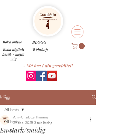
Boka online
BLOGG
Boka digitalt
Webshop
besök - mejla
mig
- Må bra i din graviditet!
Inlägg
All Posts
Ann-Charlotte Thörnros
All Posts
29 dec. 2025
3 min läsning
En stark/smidig
Hemsida