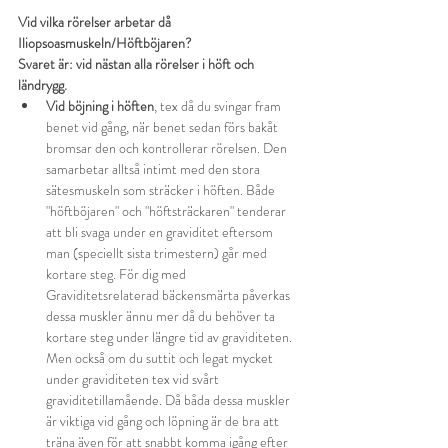
Vid vilka rörelser arbetar då 
Iliopsoasmuskeln/Höftböjaren?
Svaret är: vid nästan alla rörelser i höft och 
ländrygg.
Vid böjning i höften
, tex då du svingar fram 
benet vid gång, när benet sedan förs bakåt 
bromsar den och kontrollerar rörelsen. Den 
samarbetar alltså intimt med den stora 
sätesmuskeln som sträcker i höften. Både 
"höftböjaren" och "höftsträckaren" tenderar 
att bli svaga under en graviditet eftersom 
man (speciellt sista trimestern) går med 
kortare steg. För dig med 
Graviditetsrelaterad bäckensmärta påverkas 
dessa muskler ännu mer då du behöver ta 
kortare steg under längre tid av graviditeten. 
Men också om du suttit och legat mycket 
under graviditeten tex vid svårt 
graviditetillamående. Då båda dessa muskler 
är viktiga vid gång och löpning är de bra att 
träna även för att snabbt komma igång efter 