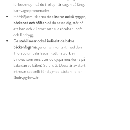
förlossningen då du troligen är sugen på långa 
barnvagnspromenader.
Höftböjarmusklerna 
stabiliserar också ryggen, 
bäckenet och höften
 då du reser dig, står på 
ett ben och vi i stort sett alla rörelser i höft 
och ländrygg.
De stabiliserar också indirekt de bakre 
bäckenfogarna
 genom sin kontakt med den 
Thoracolumbala fascian (ett nätverk av 
bindväv som omsluter de djupa musklerna på 
baksidan av bålen) Se bild 2. Dessa är av stort 
intresse speciellt för dig med bäcken- eller 
ländryggsbesvär. 