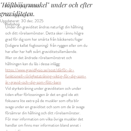
"Höftböjarmuskel" under och efter
Må bra i din graviditet
graviditeten.
Träningsprogram
Uppdaterat:
30 dec. 2025
Webshop
Under din graviditet ändras naturligt din hållning 
och ditt rörelsemönster. Detta sker i ännu högre 
grad för dig som har smärta från bäckenets fogar 
(tidigare kallat foglossning)  från ryggen eller om du 
har eller har haft svårt graviditetsillamående.
Mer on det ändrade rörelsemönstret och 
hållningen kan du läs i dessa inlägg:
https://www.gravidfysio.se/post/därför-är-
funktionell-rörlighetsträning-viktig-för-dig-som-
är-gravid-och-dig-som-fött-barn
Vid styrketräning under graviditeten och under 
tiden efter förlossningen är det en god ide att 
fokusera lite extra på de muskler som ofta blir 
svaga under en graviditet och som om de är svaga 
försämrar din hållning och ditt rörelsemönster.
För mer information om vilka övriga muskler det 
handlar om finns mer information bland annat i 