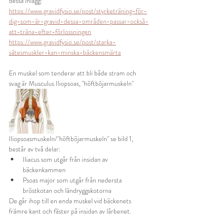
dessa inlägg:
https://www.gravidfysio.se/post/styrketräning-för-
dig-som-är-gravid-dessa-områden-passar-också-
att-träna-efter-förlossningen
https://www.gravidfysio.se/post/starka-
sätesmuskler-kan-minska-bäckensmärta
En muskel som tenderar att bli både stram och 
svag är Musculus Iliopsoas, "höftböjarmuskeln"
Iliopsoasmuskeln/"höftböjarmuskeln" se bild 1, 
består av två delar:
Iliacus som utgår från insidan av 
bäckenkammen
Psoas major som utgår från nedersta 
bröstkotan och ländryggskotorna
De går ihop till en enda muskel vid bäckenets 
främre kant och fäster på insidan av lårbenet.