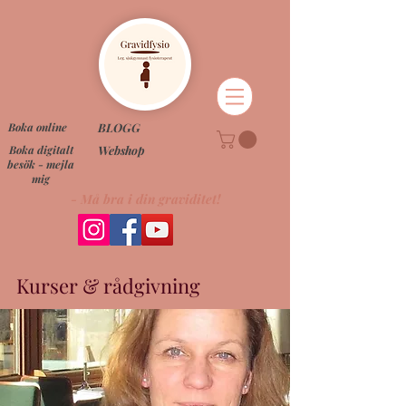
Boka online
BLOGG
Boka digitalt
Webshop
besök - mejla
mig
- Må bra i din graviditet!
Kurser & rådgivning