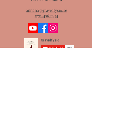
anncha@gravidfysio.se
070-456 23 34
Meny
Start
Blogg
Webshop
Behandlingar
Kontakt & hitta
Vattengymnastik
Om mig & företaget
Kurser & rådgivning
Samarbetspartners
Leif Bergklint
Fysioterapistudion STHLM