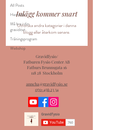
All Posts
Inlägg kommer snart
Hemsida
Må bra i din
Utforska andra kategorier i denna
graviditet
blogg eller återkom senare.
Träningsprogram
Webshop
Gravidfysio/
Fatburen Fysio Center AB
Fatburs Brunnsgata 16
118 28 Stockholm
anncha@gravidfysio.se
070-456 23 34