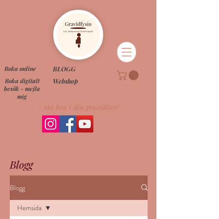
Boka online
BLOGG
Boka digitalt
Webshop
besök - mejla
mig
- Må bra i din graviditet!
Blogg
Blogg
Hemsida