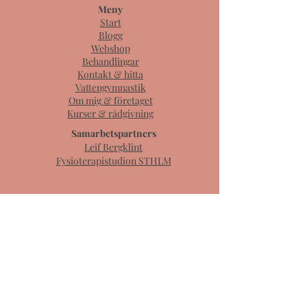
Meny
Start
Blogg
Webshop
Behandlingar
Kontakt & hitta
Vattengymnastik
Om mig & företaget
Kurser & rådgivning
Samarbetspartners
Leif Bergklint
Fysioterapistudion STHLM
Boka digitalt besök - mejla mig