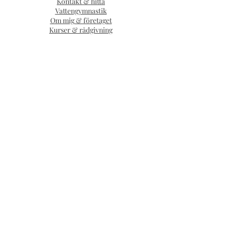
Kontakt & hitta
Vattengymnastik
Om mig & företaget
Kurser & rådgivning
Samarbetspartners
Leif Bergklint
Fysioterapistudion STHLM
Boka digitalt besök - mejla mig