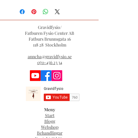
Gravidfysio/
Fatburen Fysio Center AB
Fatburs Brunnsgata 16
118 28 Stockholm
anncha@gravidfysio.se
070-456 23 34
Meny
Start
Blogg
Webshop
Behandlingar