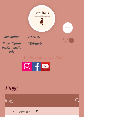
Boka online
BLOGG
Boka digitalt
Webshop
besök - mejla
mig
- Må bra i din graviditet!
Blogg
Blogg
Träningsprogram