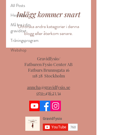
All Posts
Inlägg kommer snart
Hemsida
Må bra i din
Utforska andra kategorier i denna
graviditet
blogg eller återkom senare.
Träningsprogram
Webshop
Gravidfysio/
Fatburen Fysio Center AB
Fatburs Brunnsgata 16
118 28 Stockholm
anncha@gravidfysio.se
070-456 23 34