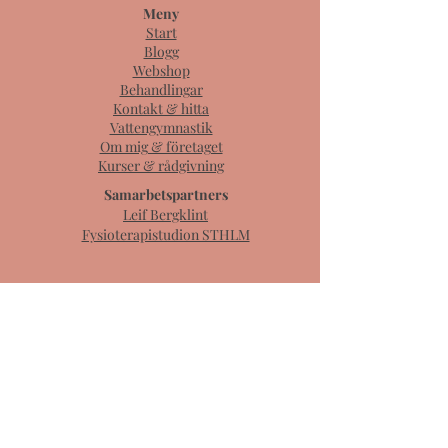
Meny
Start
Blogg
Webshop
Behandlingar
Kontakt & hitta
Vattengymnastik
Om mig & företaget
Kurser & rådgivning
Samarbetspartners
Leif Bergklint
Fysioterapistudion STHLM
Boka digitalt besök - mejla mig